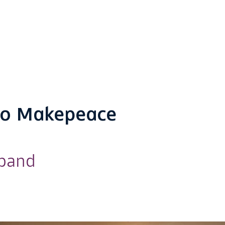
po Makepeace
dband