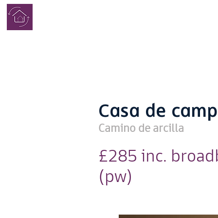
COMPLETO
CASAS DE
ESTUDIANTE
S
Casa de cam
Camino de arcilla
£285 inc. broa
(pw)