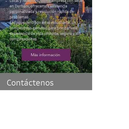
Local y receptivo: como empresa con sede
en Durham, ofrecemos asistencia
personalizada y resolución rápida de
problemas.
Enfoque centrado en el estudiante: un
compromiso genuino para brindar una
experiencia de vida cómoda, segura y sin
complicaciones.
Más información
Contáctenos
07810 865 456
info@completestudenthomes.co.uk