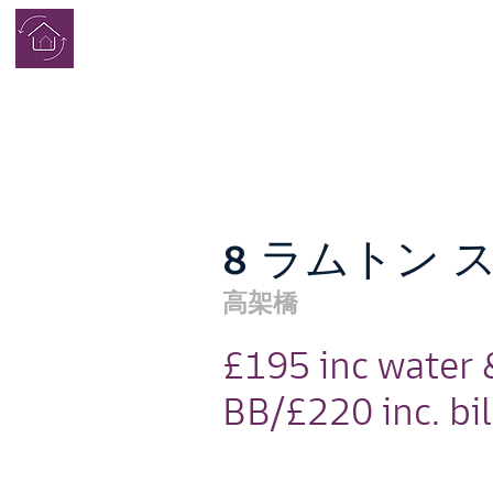
学生寮
完了
8 ラムトン 
高架橋
£195 inc water 
BB/£220 inc. bil