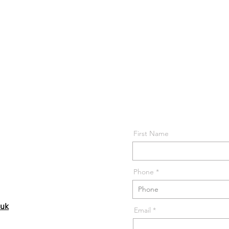
First Name
Phone *
.uk
Email