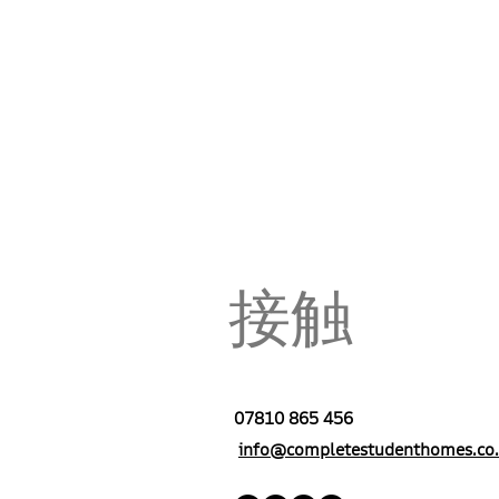
接触
07810 865 456
info@completestudenthomes.co