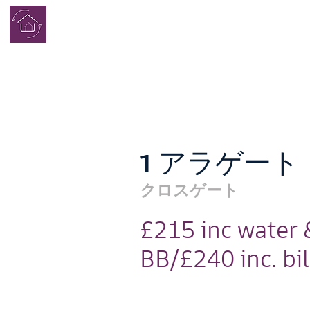
学生寮
完了
1 アラゲート
クロスゲート
£215 inc water 
BB/£240 inc. bil