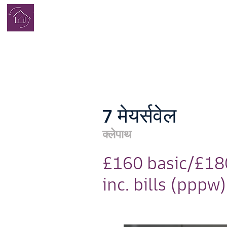
पूरा
छात्र गृह
7 मेयर्सवेल
क्लेपाथ
£160 basic/£18
inc. bills (pppw)