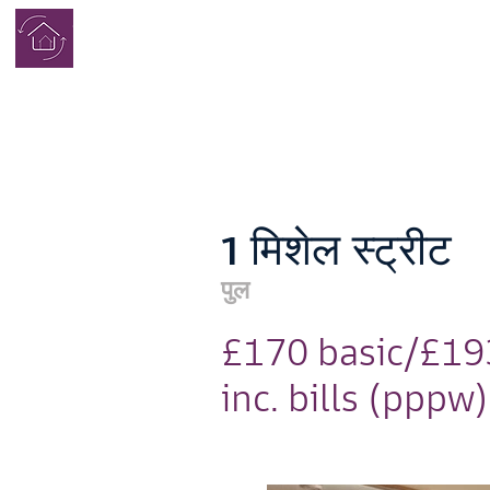
पूरा
छात्र गृह
1 मिशेल स्ट्रीट
पुल
£170 basic/£19
inc. bills (pppw)